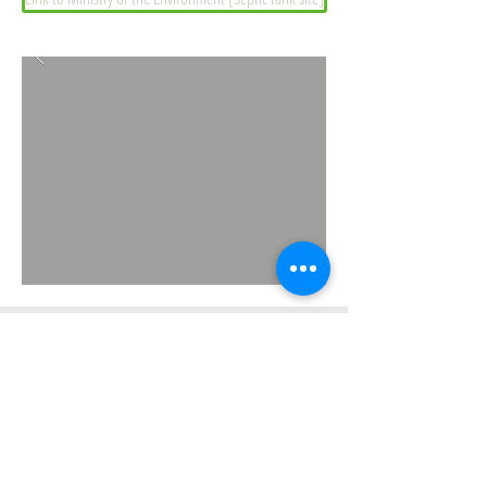
Collection and transportation of general waste
and industrial waste
Johkasou maintenance and cleaning
Grease trap cleaning (sludge collection)
Toei Trading Co., Ltd.