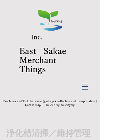
​​Inc.​
East Sakae
Merchant
Things
Tsuchiura and Tsukuba waste (garbage) collection and transportation｜
Grease trap｜- Touei Shoji toueisyouji
浄化槽清掃／維持管理